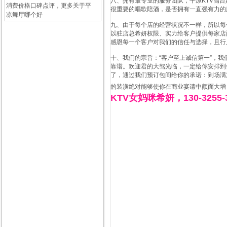
八、拥有最专业的服务团队，平凉KTV高
消费价格口碑点评，更多关于平
很重要的唱歌陪酒，是否拥有一直强有力的
凉舞厅哪个好
九、由于每个店的经营状况不一样，所以每
以驻店总希妍权限、实力给客户提供每家店
感恩每一个客户对我们的信任与选择，且行
十、我们的宗旨：“客户至上诚信第一”，
靠谱。欢迎君的大驾光临，一定给你安排到
了，通过我们预订包间给你的承诺：到场满
的装潢绝对能够使你在商业宴请中颜面大增
KTV女妈咪希妍，130-3255