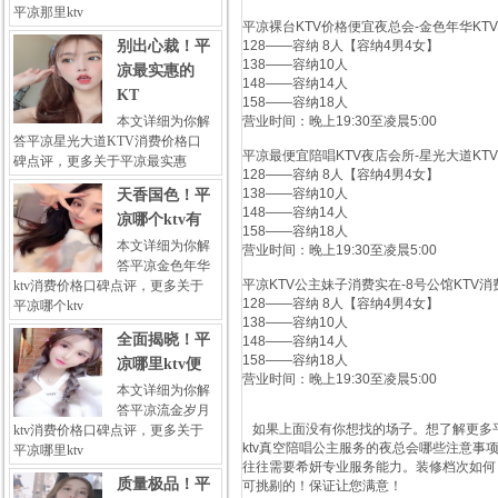
平凉那里ktv
平凉裸台KTV价格便宜夜总会-金色年华KT
别出心裁！平
128——容纳 8人【容纳4男4女】
138——容纳10人
凉最实惠的
148——容纳14人
KT
158——容纳18人
本文详细为你解
营业时间：晚上19:30至凌晨5:00
答平凉星光大道KTV消费价格口
平凉最便宜陪唱KTV夜店会所-星光大道KT
碑点评，更多关于平凉最实惠
128——容纳 8人【容纳4男4女】
138——容纳10人
天香国色！平
148——容纳14人
凉哪个ktv有
158——容纳18人
本文详细为你解
营业时间：晚上19:30至凌晨5:00
答平凉金色年华
平凉KTV公主妹子消费实在-8号公馆KTV
ktv消费价格口碑点评，更多关于
128——容纳 8人【容纳4男4女】
平凉哪个ktv
138——容纳10人
全面揭晓！平
148——容纳14人
158——容纳18人
凉哪里ktv便
营业时间：晚上19:30至凌晨5:00
本文详细为你解
答平凉流金岁月
如果上面没有你想找的场子。想了解更多平
ktv消费价格口碑点评，更多关于
ktv真空陪唱公主服务的夜总会哪些注意事
平凉哪里ktv
往往需要希妍专业服务能力。装修档次如何
质量极品！平
可挑剔的！保证让您满意！