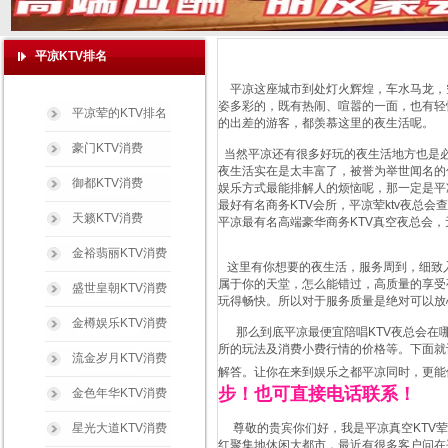
平凉KTV排名
平凉这座城市到处灯火辉煌，车水马龙，
姿多彩的，既有热闹、喧嚣的一面，也有轻
平凉荤的KTV排名
的出差的游客，都羡慕这里的夜生活呢。
豪门KTV消费
当然平凉还有很多好玩的夜生活地方也是必
夜生活实在是太丰富了，被誉为举世闻名的
御都KTV消费
娱乐方式最能排解人的烦恼呢，那一定是平
最好有名商务KTV会所，平凉荤ktv夜总
天籁KTV消费
平凉最有名高端豪华商务KTV真空夜总会
金裕翡丽KTV消费
这里有你想要的夜生活，服务周到，细致入
属于你的天堂，怎么能错过，高质量的享受
盛世皇朝KTV消费
玩得畅快。所以对于服务质量是绝对可以放
金樽娱乐KTV消费
那么到底平凉最便宜陪唱KTV夜总会在哪
所的玩法及消费小费行情的价格等。下面就
流金岁月KTV消费
解答。让你在来到娱乐之都平凉同时，更能
步！也可直接电话联系！
金色年华KTV消费
星光大道KTV消费
尊敬的贵宾你们好，我是平凉真空KTV荤
红聚集地休闲大都市，最近有很多客户问在