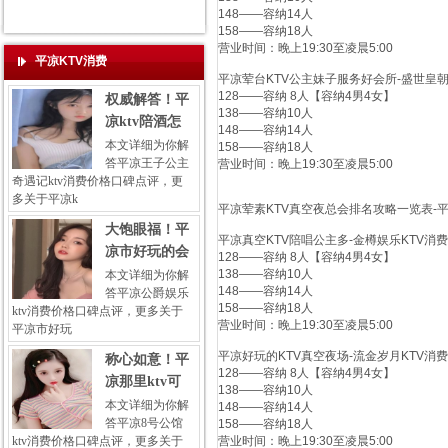
148——容纳14人
158——容纳18人
营业时间：晚上19:30至凌晨5:00
平凉KTV消费
平凉荤台KTV公主妹子服务好会所-盛世皇朝
128——容纳 8人【容纳4男4女】
权威解答！平
138——容纳10人
凉ktv陪酒怎
148——容纳14人
本文详细为你解
158——容纳18人
答平凉王子公主
营业时间：晚上19:30至凌晨5:00
奇遇记ktv消费价格口碑点评，更
多关于平凉k
平凉荤素KTV真空夜总会排名攻略一览表-
大饱眼福！平
平凉真空KTV陪唱公主多-金樽娱乐KTV消
凉市好玩的会
128——容纳 8人【容纳4男4女】
138——容纳10人
本文详细为你解
148——容纳14人
答平凉公爵娱乐
158——容纳18人
ktv消费价格口碑点评，更多关于
营业时间：晚上19:30至凌晨5:00
平凉市好玩
平凉好玩的KTV真空夜场-流金岁月KTV消
称心如意！平
128——容纳 8人【容纳4男4女】
凉那里ktv可
138——容纳10人
本文详细为你解
148——容纳14人
答平凉8号公馆
158——容纳18人
ktv消费价格口碑点评，更多关于
营业时间：晚上19:30至凌晨5:00