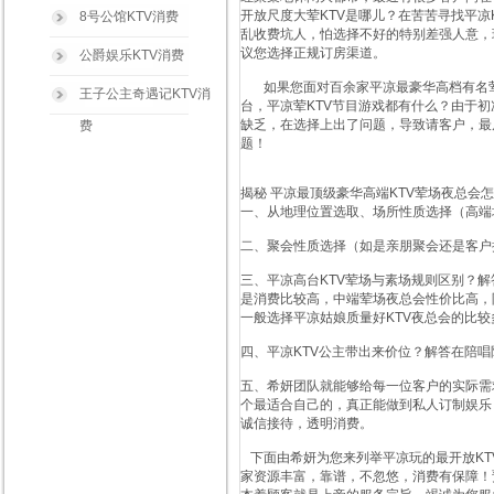
开放尺度大荤KTV是哪儿？在苦苦寻找平凉
8号公馆KTV消费
乱收费坑人，怕选择不好的特别差强人意，
议您选择正规订房渠道。
公爵娱乐KTV消费
如果您面对百余家平凉最豪华高档有名荤
王子公主奇遇记KTV消
台，平凉荤KTV节目游戏都有什么？由于
缺乏，在选择上出了问题，导致请客户，最
费
题！
揭秘 平凉最顶级豪华高端KTV荤场夜总会
一、从地理位置选取、场所性质选择（高端
二、聚会性质选择（如是亲朋聚会还是客户
三、平凉高台KTV荤场与素场规则区别？
是消费比较高，中端荤场夜总会性价比高，
一般选择平凉姑娘质量好KTV夜总会的比较
四、平凉KTV公主带出来价位？解答在陪
五、希妍团队就能够给每一位客户的实际需
个最适合自己的，真正能做到私人订制娱乐
诚信接待，透明消费。
下面由希妍为您来列举平凉玩的最开放KT
家资源丰富，靠谱，不忽悠，消费有保障！