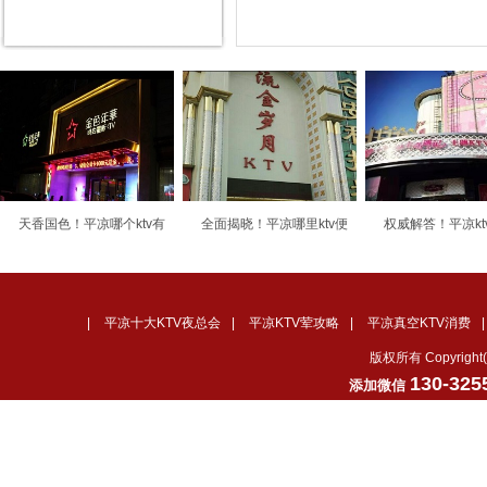
天香国色！平凉哪个ktv有
全面揭晓！平凉哪里ktv便
权威解答！平凉kt
|
平凉十大KTV夜总会
|
平凉KTV荤攻略
|
平凉真空KTV消费
版权所有 Copyrig
130-325
添加微信