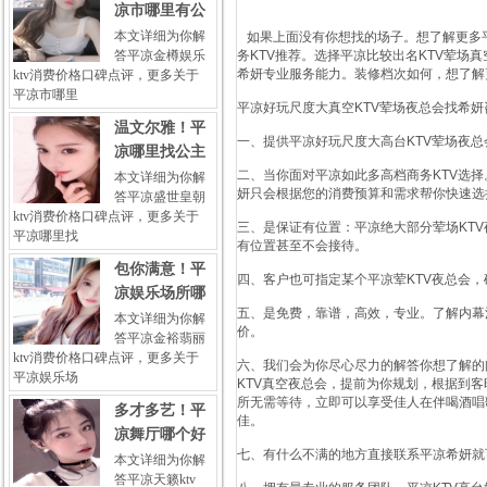
凉市哪里有公
本文详细为你解
如果上面没有你想找的场子。想了解更多平
答平凉金樽娱乐
务KTV推荐。选择平凉比较出名KTV荤场
希妍专业服务能力。装修档次如何，想了解
ktv消费价格口碑点评，更多关于
平凉市哪里
平凉好玩尺度大真空KTV荤场夜总会找希
温文尔雅！平
一、提供平凉好玩尺度大高台KTV荤场夜
凉哪里找公主
二、当你面对平凉如此多高档商务KTV选
本文详细为你解
妍只会根据您的消费预算和需求帮你快速选
答平凉盛世皇朝
ktv消费价格口碑点评，更多关于
三、是保证有位置：平凉绝大部分荤场KT
平凉哪里找
有位置甚至不会接待。
包你满意！平
四、客户也可指定某个平凉荤KTV夜总会
凉娱乐场所哪
五、是免费，靠谱，高效，专业。了解内幕
本文详细为你解
价。
答平凉金裕翡丽
ktv消费价格口碑点评，更多关于
六、我们会为你尽心尽力的解答你想了解的
平凉娱乐场
KTV真空夜总会，提前为你规划，根据到
所无需等待，立即可以享受佳人在伴喝酒唱
多才多艺！平
佳。
凉舞厅哪个好
七、有什么不满的地方直接联系平凉希妍就
本文详细为你解
答平凉天籁ktv