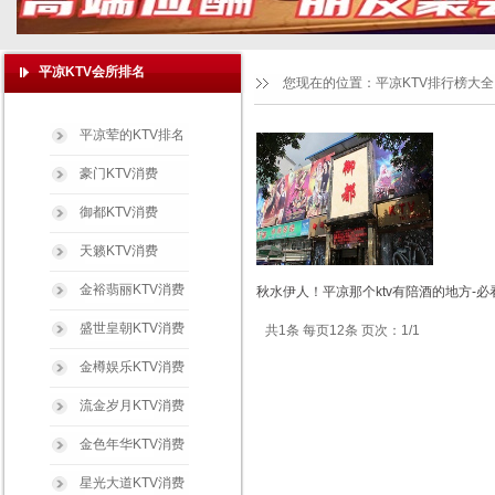
平凉KTV会所排名
您现在的位置：
平凉KTV排行榜大全
平凉荤的KTV排名
豪门KTV消费
御都KTV消费
天籁KTV消费
金裕翡丽KTV消费
秋水伊人！平凉那个ktv有陪酒的地方-必
盛世皇朝KTV消费
共1条 每页12条 页次：1/1
金樽娱乐KTV消费
流金岁月KTV消费
金色年华KTV消费
星光大道KTV消费