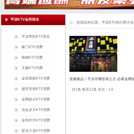
平凉KTV会所排名
您现在的位置：
平凉KTV排行榜大全
平凉荤的KTV排名
豪门KTV消费
御都KTV消费
天籁KTV消费
金裕翡丽KTV消费
质量极品！平凉市哪里有公主-必看金樽娱
盛世皇朝KTV消费
共1条 每页12条 页次：1/1
金樽娱乐KTV消费
流金岁月KTV消费
金色年华KTV消费
星光大道KTV消费